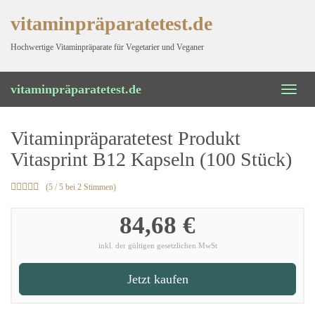
Skip
vitaminpräparatetest.de
to
Hochwertige Vitaminpräparate für Vegetarier und Veganer
main
content
vitaminpräparatetest.de
Toggl
naviga
Vitaminpräparatetest Produkt
Vitasprint B12 Kapseln (100 Stück)
(5 / 5 bei 2 Stimmen)
84,68 €
inkl. der gültigen gesetzlichen MwSt
Jetzt kaufen